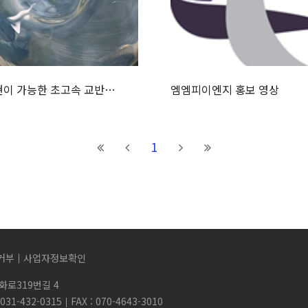
현이 가능한 초고속 교반…
엠엠피이엔지 홍보 영상
1
거부
사업자정보확인
화로319번길 4
031-432-0315
FAX : 070-4643-3010